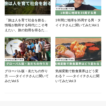
「旅は人を育て社会を創る」
1年間に地球を35周する男・タ
情報が飽和する時代にこそ考
イイチさんに聞いてみたVol.1
えたい、旅の効用を得るた…
グローバル版・友だちの作り
気候変動で飲食業界はどう変
方 ――タイイチさんに聞いて
わる？ ――タイイチさんに聞
みたVol.5
いてみたVol.3