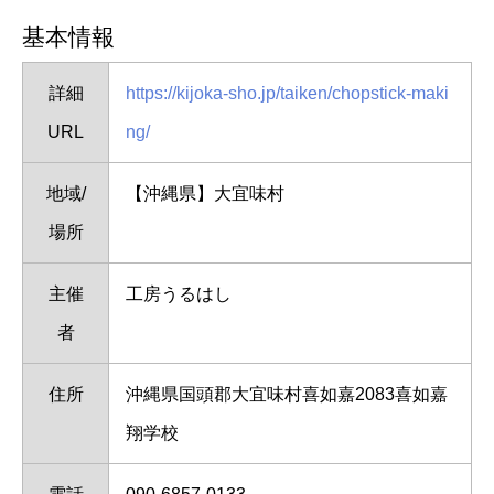
基本情報
詳細
https://kijoka-sho.jp/taiken/chopstick-maki
URL
ng/
地域/
【沖縄県】大宜味村
場所
主催
工房うるはし
者
住所
沖縄県国頭郡大宜味村喜如嘉2083喜如嘉
翔学校