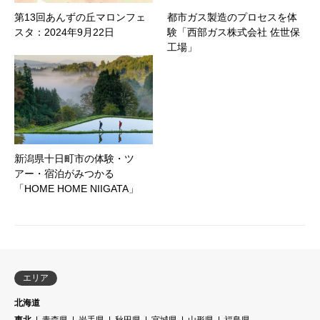
第13回あんずの丘マロンフェ
都市ガス製造のプロセスを体
スタ：2024年9月22日
験「西部ガス株式会社 佐世保
工場」
新潟県十日町市の体験・ツ
アー・宿泊がみつかる
「HOME HOME NIIGATA」
エリア
北海道
東北
青森県
岩手県
秋田県
宮城県
山形県
福島県