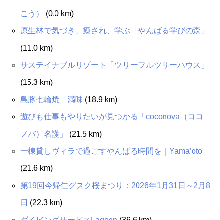
こう）
(0.0 km)
原生林で気づき、癒され、学ぶ「やんばる学びの森」
(11.0 km)
サステイナブルリゾート「ツリーフルツリーハウス」
(15.3 km)
島豚七輪焼 満味
(18.9 km)
遊びも仕事もやりたいが見つかる「coconova（ココ
ノバ）名護」
(21.5 km)
一棟貸しヴィラで過ごすやんばる時間を｜Yama’oto
(21.6 km)
第19回今帰仁グスク桜まつり：2026年1月31日～2月8
日
(22.3 km)
ダイビングサービスLagoon
(36.6 km)