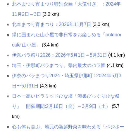
北本まつり宵まつり特別企画「大俵引き」：2024年
11月2日～3日
(3.0 km)
北本まつり宵まつり：2026年11月7日
(3.0 km)
緑に囲まれた山小屋で非日常をお楽しめる「outdoor
cafe 山小屋」
(3.4 km)
伊奈バラ祭り2026：2026年5月1日～5月31日
(4.1 km)
埼玉・伊那町バラまつり、県内最大のバラ園
(4.1 km)
伊奈のバラまつり2024・埼玉県伊那町 : 2024年5月3
日〜5月31日
(4.3 km)
日本一高いピラミッドひな壇「鴻巣びっくりひな祭
り」 開催期間:2月16日（金）～3月9日（土）
(5.7
km)
心も体も喜ぶ、地元の新鮮野菜を味わえる「ベジボー