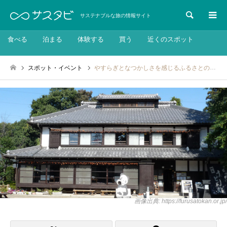
検索
サステナブルな旅の情報サイト
食べる
泊まる
体験する
買う
近くのスポット
スポット・イベント
やすらぎとなつかしさを感じるふるさとの風景「べに花ふるさと館」
画像出典: https://furusatokan.or.jp/