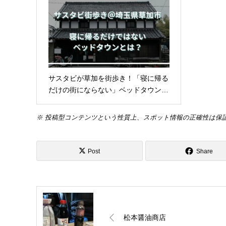
サスタビが草加を街歩き！「寝に帰る
だけの街にならない」ベッドタウン…
※ 投稿型コンテンツという性質上、スポット情報の正確性は保
Post
Share
松本醤油商店