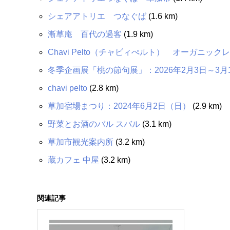
シェアアトリエ つなぐば
(1.6 km)
漸草庵 百代の過客
(1.9 km)
Chavi Pelto（チャビィぺルト） オーガニッ
冬季企画展「桃の節句展」：2026年2月3日～3月
chavi pelto
(2.8 km)
草加宿場まつり：2024年6月2日（日）
(2.9 km)
野菜とお酒のバル スバル
(3.1 km)
草加市観光案内所
(3.2 km)
蔵カフェ 中屋
(3.2 km)
関連記事