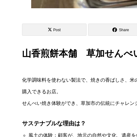
Post
Share
山香煎餅本舗 草加せんべ
化学調味料を使わない製法で、焼きの香ばしさ、米
購入できるお店。
せんべい焼き体験ができ、草加市の伝統にチャレン
サステナブルな理由は？
風土の体験：顧客が、地元の自然や文化、遺産を