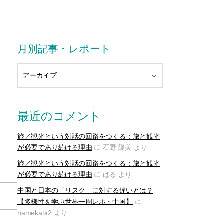
月別記事・レポート
最近のコメント
旅／観光という対話の回路をつくる：旅と観光
が必要であり続ける理由
に
石野 隆美
より
旅／観光という対話の回路をつくる：旅と観光
が必要であり続ける理由
に
はる
より
中国と日本の「リスク」に対する違いとは？
【多様性を学ぶ世界一周レポ・中国】
に
namekata2
より