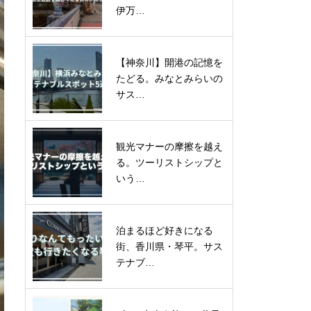
伊万…
【神奈川】開港の記憶を
たどる。みなとみらいの
サス…
観光マナーの摩擦を越え
る。ツーリストシップと
いう…
泊まるほど好きになる
街、香川県・琴平。サス
テナブ…