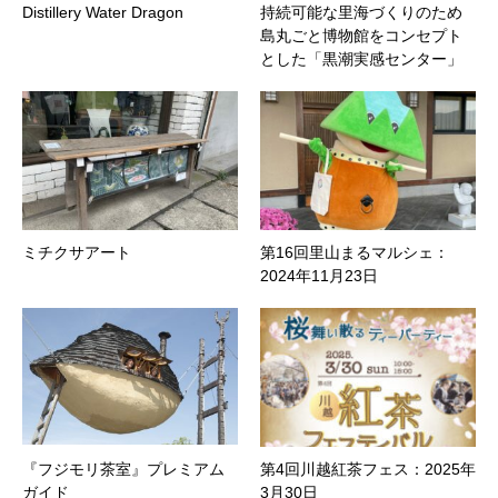
Distillery Water Dragon
持続可能な里海づくりのため
島丸ごと博物館をコンセプト
とした「黒潮実感センター」
ミチクサアート
第16回里山まるマルシェ：
2024年11月23日
『フジモリ茶室』プレミアム
第4回川越紅茶フェス：2025年
ガイド
3月30日