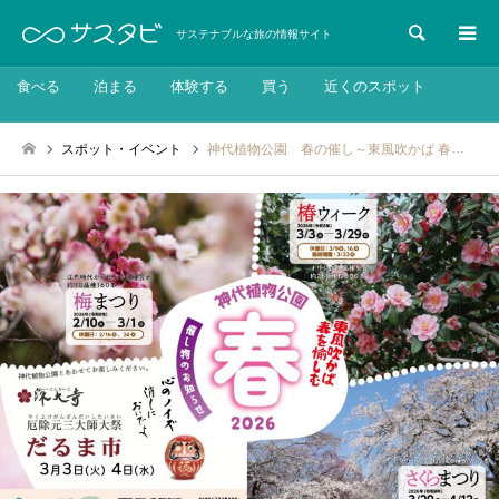
検索
サステナブルな旅の情報サイト
食べる
泊まる
体験する
買う
近くのスポット
スポット・イベント
神代植物公園 春の催し～東風吹かば 春を愉しむ～「梅まつり」「椿ウィーク」「さくらまつり」：2026年2月10日～4月12日