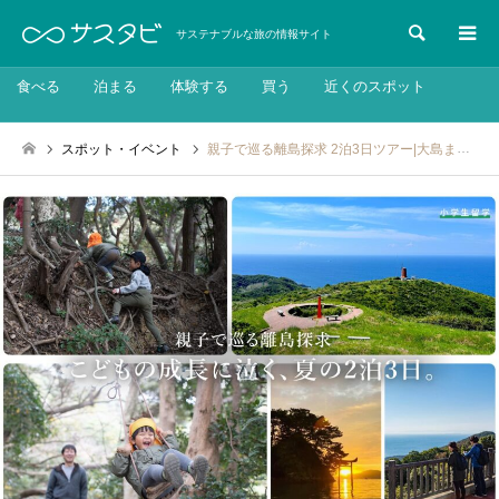
検索
サステナブルな旅の情報サイト
食べる
泊まる
体験する
買う
近くのスポット
スポット・イベント
親子で巡る離島探求 2泊3日ツアー|大島まるごと はっけん隊：2026年7月26日～8月25日