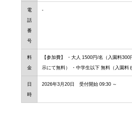
電
-
話
番
号
料
【参加費】 ・大人 1500円/名（入園料3
金
示にて無料） ・中学生以下 無料（入園
日
2026年3月20日 受付開始 09:30 ～
時