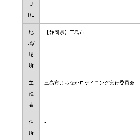
U
RL
地
【静岡県】三島市
域/
場
所
主
三島市まちなかロゲイニング実行委員会
催
者
住
-
所