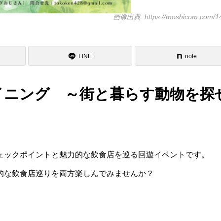
画像出典: https://moshicom.com/1
LINE
note
イニング ～街と暮らす動物を探
ェックポイントと魅力的な飲食店を巡る回遊イベントです。
的な飲食店巡りを両方楽しんでみませんか？