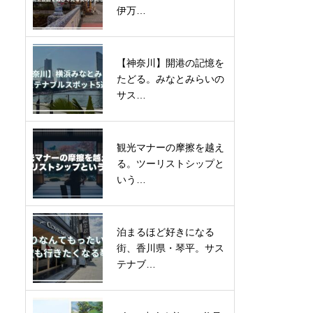
伊万…
【神奈川】開港の記憶を
たどる。みなとみらいの
サス…
観光マナーの摩擦を越え
る。ツーリストシップと
いう…
泊まるほど好きになる
街、香川県・琴平。サス
テナブ…