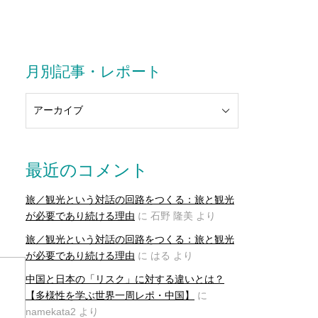
月別記事・レポート
最近のコメント
旅／観光という対話の回路をつくる：旅と観光
が必要であり続ける理由
に
石野 隆美
より
旅／観光という対話の回路をつくる：旅と観光
が必要であり続ける理由
に
はる
より
中国と日本の「リスク」に対する違いとは？
【多様性を学ぶ世界一周レポ・中国】
に
namekata2
より