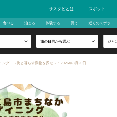
サスタビとは
スポット
食べる
泊まる
体験する
買う
近くのスポット
旅の目的から選ぶ
ジャ
ング ～街と暮らす動物を探せ～：2026年3月20日