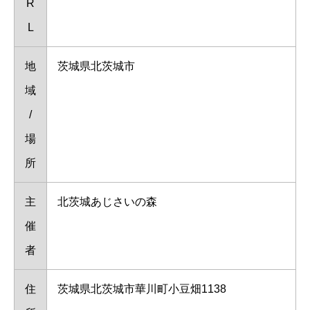
R
L
地
茨城県北茨城市
域
/
場
所
主
北茨城あじさいの森
催
者
住
茨城県北茨城市華川町小豆畑1138