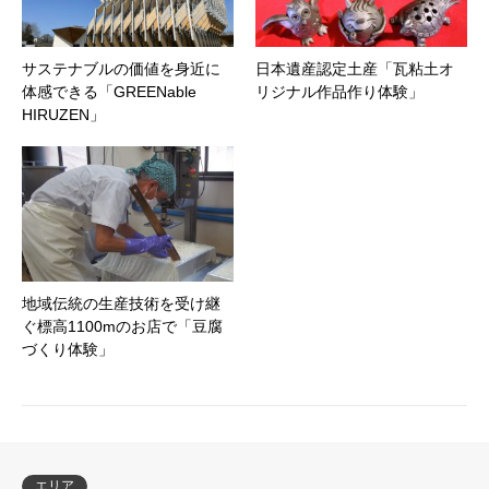
サステナブルの価値を身近に
日本遺産認定土産「瓦粘土オ
体感できる「GREENable
リジナル作品作り体験」
HIRUZEN」
地域伝統の生産技術を受け継
ぐ標高1100mのお店で「豆腐
づくり体験」
エリア