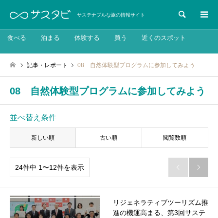
検索
サステナブルな旅の情報サイト
食べる
泊まる
体験する
買う
近くのスポット
記事・レポート
08 自然体験型プログラムに参加してみよう
08 自然体験型プログラムに参加してみよう
並べ替え条件
新しい順
古い順
閲覧数順
24件中 1〜12件を表示


リジェネラティブツーリズム推
進の機運高まる、第3回サステ