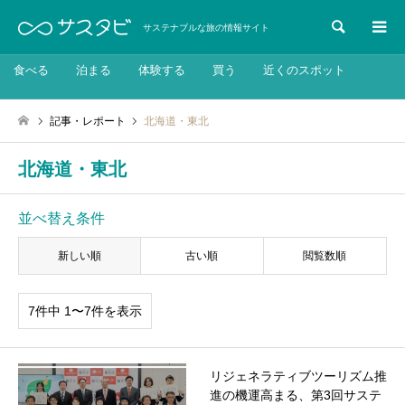
検索
サステナブルな旅の情報サイト
食べる
泊まる
体験する
買う
近くのスポット
記事・レポート
北海道・東北
北海道・東北
並べ替え条件
新しい順
古い順
閲覧数順
7件中 1〜7件を表示
リジェネラティブツーリズム推
進の機運高まる、第3回サステ