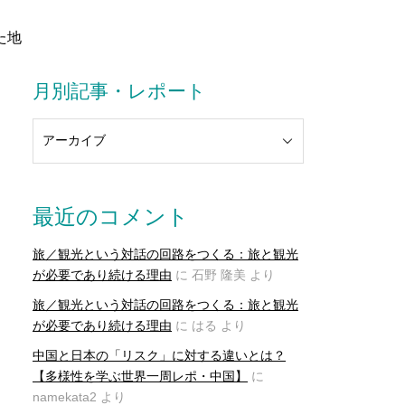
た地
月別記事・レポート
最近のコメント
旅／観光という対話の回路をつくる：旅と観光
が必要であり続ける理由
に
石野 隆美
より
旅／観光という対話の回路をつくる：旅と観光
が必要であり続ける理由
に
はる
より
中国と日本の「リスク」に対する違いとは？
【多様性を学ぶ世界一周レポ・中国】
に
namekata2
より