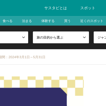
サスタビとは
スポット
食べる
泊まる
体験する
買う
近くのスポット
旅の目的から選ぶ
ジャ
間：2024年3月1日～5月31日