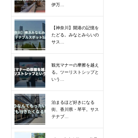
伊万…
【神奈川】開港の記憶を
たどる。みなとみらいの
サス…
観光マナーの摩擦を越え
る。ツーリストシップと
いう…
泊まるほど好きになる
街、香川県・琴平。サス
テナブ…