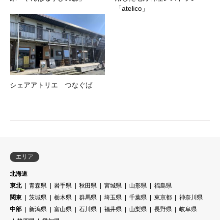
「atelico」
シェアアトリエ つなぐば
エリア
北海道
東北
青森県
岩手県
秋田県
宮城県
山形県
福島県
関東
茨城県
栃木県
群馬県
埼玉県
千葉県
東京都
神奈川県
中部
新潟県
富山県
石川県
福井県
山梨県
長野県
岐阜県