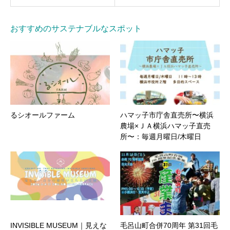
おすすめのサステナブルなスポット
るシオールファーム
ハマッ子市庁舎直売所〜横浜
農場×ＪＡ横浜ハマッ子直売
所〜：毎週月曜日/木曜日
INVISIBLE MUSEUM｜見えな
毛呂山町合併70周年 第31回毛