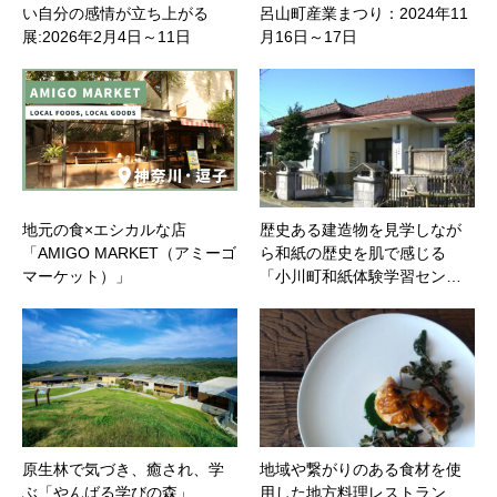
い自分の感情が立ち上がる
呂山町産業まつり：2024年11
展:2026年2月4日～11日
月16日～17日
地元の食×エシカルな店
歴史ある建造物を見学しなが
「AMIGO MARKET（アミーゴ
ら和紙の歴史を肌で感じる
マーケット）」
「小川町和紙体験学習セン…
原生林で気づき、癒され、学
地域や繋がりのある食材を使
ぶ「やんばる学びの森」
用した地方料理レストラン