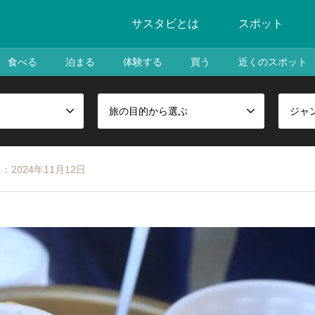
サスタビとは
スポット
食べる
泊まる
体験する
買う
近くのスポット
旅の目的から選ぶ
ジャ
2024年11月12日