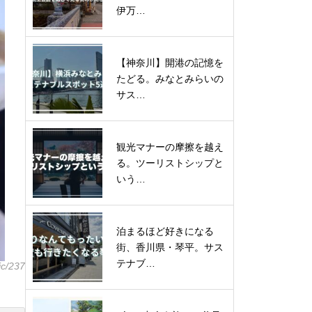
伊万…
【神奈川】開港の記憶を
たどる。みなとみらいの
サス…
観光マナーの摩擦を越え
る。ツーリストシップと
いう…
泊まるほど好きになる
街、香川県・琴平。サス
テナブ…
ic/237