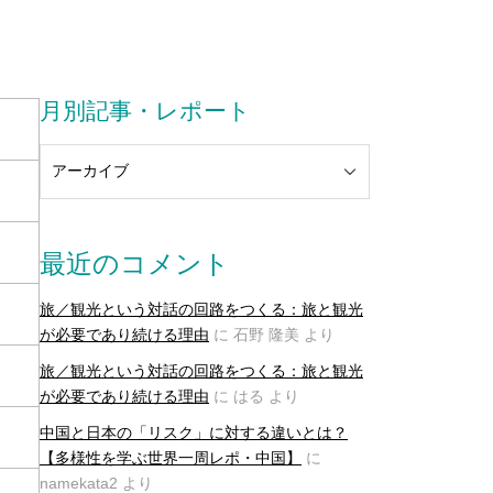
月別記事・レポート
最近のコメント
旅／観光という対話の回路をつくる：旅と観光
が必要であり続ける理由
に
石野 隆美
より
旅／観光という対話の回路をつくる：旅と観光
が必要であり続ける理由
に
はる
より
中国と日本の「リスク」に対する違いとは？
【多様性を学ぶ世界一周レポ・中国】
に
namekata2
より