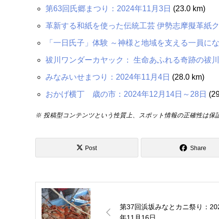
第63回氏郷まつり：2024年11月3日
(23.0 km)
革新する和紙を使った伝統工芸 伊勢志摩擬革紙
「一日氏子」体験 ～神様と地域を支える一員に
祓川ワンダーカヤック： 生命あふれる奇跡の祓
みなみいせまつり：2024年11月4日
(28.0 km)
おかげ横丁 歳の市：2024年12月14日～28日
(29
※ 投稿型コンテンツという性質上、スポット情報の正確性は保
Post
Share
第37回浜坂みなとカニ祭り：20
年11月16日