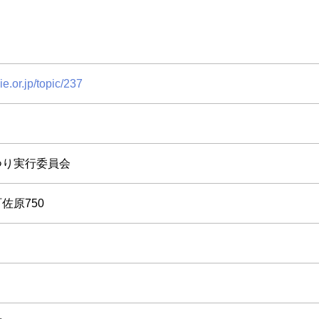
e.or.jp/topic/237
つり実行委員会
佐原750