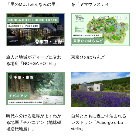
「里のMUJI みんなみの里」
を「ヤマウラステイ」
旅人と地域がディープに交わ
東京ひのはらんど
る場所「NOHGA HOTEL」
時代を分ける境界がよくわか
自然とともに過ごす泊まれる
る地層「チバニアン（地球磁
レストラン「Auberge erba
場逆転地層）」
stella」