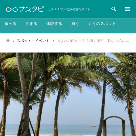
検索
サステナブルな旅の情報サイト
食べる
泊まる
体験する
買う
近くのスポット
スポット・イベント
あなたの内から力の湧く場所「Tagiru. Ayurveda Resort」