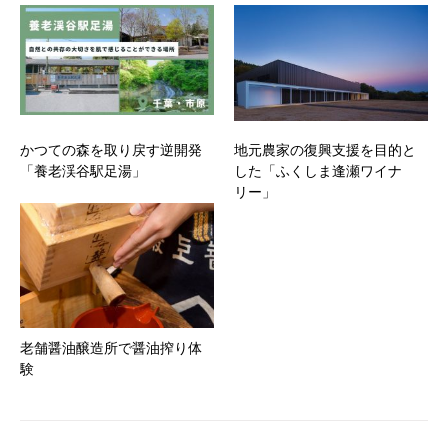
かつての森を取り戻す逆開発
地元農家の復興支援を目的と
「養老渓谷駅足湯」
した「ふくしま逢瀬ワイナ
リー」
老舗醤油醸造所で醤油搾り体
験