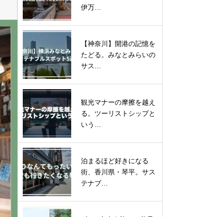
伊万…
【神奈川】開港の記憶を
たどる。みなとみらいの
サス…
観光マナーの摩擦を越え
る。ツーリストシップと
いう…
泊まるほど好きになる
街、香川県・琴平。サス
テナブ…