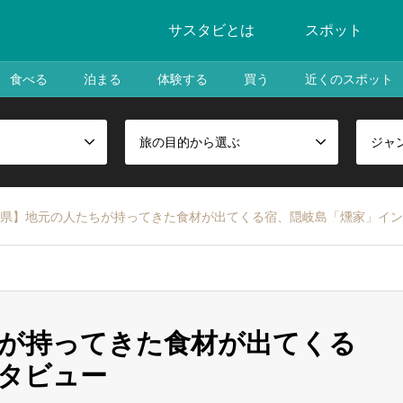
サスタビとは
スポット
食べる
泊まる
体験する
買う
近くのスポット
旅の目的から選ぶ
ジャ
県】地元の人たちが持ってきた食材が出てくる宿、隠岐島「燻家」イン
が持ってきた食材が出てくる
タビュー