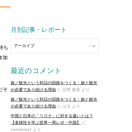
月別記事・レポート
持ち
参加
最近のコメント
旅／観光という対話の回路をつくる：旅と観光
だそ
が必要であり続ける理由
に
石野 隆美
より
旅／観光という対話の回路をつくる：旅と観光
が必要であり続ける理由
に
はる
より
中国と日本の「リスク」に対する違いとは？
【多様性を学ぶ世界一周レポ・中国】
に
namekata2
より