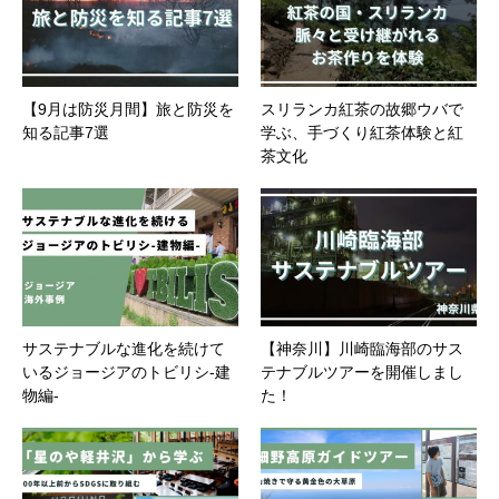
【9月は防災月間】旅と防災を
スリランカ紅茶の故郷ウバで
知る記事7選
学ぶ、手づくり紅茶体験と紅
茶文化
サステナブルな進化を続けて
【神奈川】川崎臨海部のサス
いるジョージアのトビリシ-建
テナブルツアーを開催しまし
物編-
た！