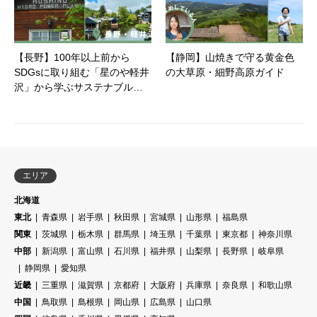
【長野】100年以上前から
【静岡】山焼きで守る黄金色
SDGsに取り組む「星のや軽井
の大草原・細野高原ガイド
沢」から学ぶサステナブル…
エリア
北海道
東北
青森県
岩手県
秋田県
宮城県
山形県
福島県
関東
茨城県
栃木県
群馬県
埼玉県
千葉県
東京都
神奈川県
中部
新潟県
富山県
石川県
福井県
山梨県
長野県
岐阜県
静岡県
愛知県
近畿
三重県
滋賀県
京都府
大阪府
兵庫県
奈良県
和歌山県
中国
鳥取県
島根県
岡山県
広島県
山口県