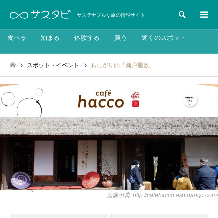
検索
サステナブルな旅の情報サイト
食べる
泊まる
体験する
買う
近くのスポット
スポット・イベント
あしがり郷「瀬戸屋敷」
画像出典: http://cafehacco.ashigarigo.com/