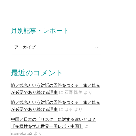
月別記事・レポート
最近のコメント
旅／観光という対話の回路をつくる：旅と観光
が必要であり続ける理由
に
石野 隆美
より
旅／観光という対話の回路をつくる：旅と観光
が必要であり続ける理由
に
はる
より
中国と日本の「リスク」に対する違いとは？
【多様性を学ぶ世界一周レポ・中国】
に
namekata2
より