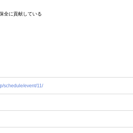
保全に貢献している
p/schedule/event/11/