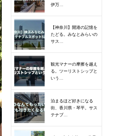
伊万…
【神奈川】開港の記憶を
たどる。みなとみらいの
サス…
観光マナーの摩擦を越え
る。ツーリストシップと
いう…
泊まるほど好きになる
街、香川県・琴平。サス
テナブ…