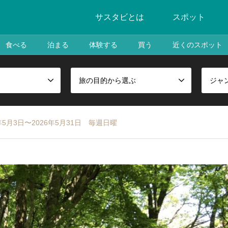
サスタビとは
スポット
食べる
泊まる
体験する
買う
近くのスポット
旅の目的から選ぶ
ジャ
5月3日〜2026年5月31日 毎週日曜