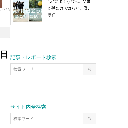
“人”に出会う旅へ。父母
が浜だけではない、香川
nt/11/
県仁…
週日
記事・レポート検索
サイト内全検索