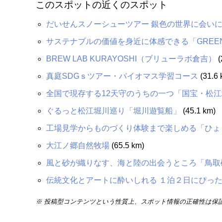
このスポットの近くのスポット
だいせんスノーシューツアー 銀色の世界に会い
サステナブルの価値を身近に体感できる「GREENabl
BREW LAB KURAYOSHI（ブリューラボ倉吉）
(
真庭SDGｓツアー・バイオマス学習コース
(31.6 
全国で現存する12天守のうちの一つ「国宝・松江
ぐるっと松江堀川巡り「堀川遊覧船」
(45.1 km)
工場見学からものづくり体験まで楽しめる「ひょ
大江ノ郷自然牧場
(65.5 km)
風と砂が織りなす、海と陸の出会うところ「鳥取
伝統文化とアートに酔いしれる １泊２日にぴった
※ 投稿型コンテンツという性質上、スポット情報の正確性は保