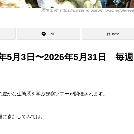
画像出典: https://daisen-museum.jp/schedule/eve
LINE
note
5月3日〜2026年5月31日 毎
の豊かな生態系を学ぶ観察ツアーが開催されます。
程に参加してみては。