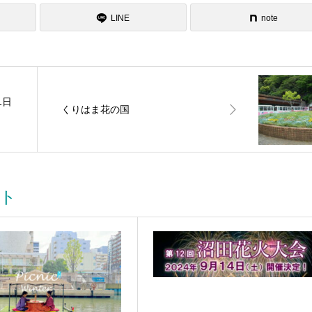
LINE
note
1日
くりはま花の国
ト