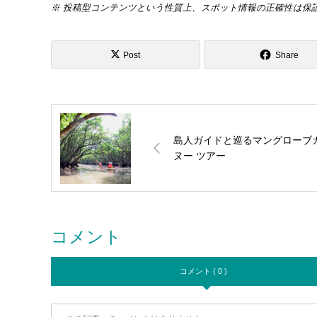
※ 投稿型コンテンツという性質上、スポット情報の正確性は保
Post
Share
島人ガイドと巡るマングローブ
ヌー ツアー
コメント
コメント ( 0 )