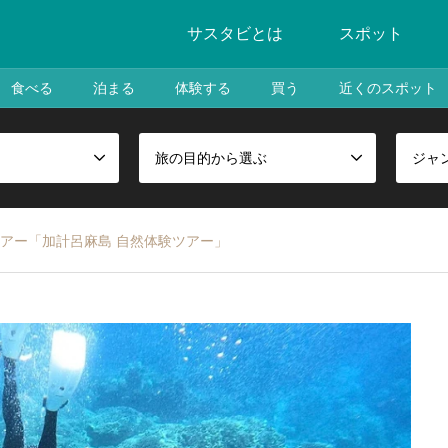
サスタビとは
スポット
食べる
泊まる
体験する
買う
近くのスポット
旅の目的から選ぶ
ジャ
アー「加計呂麻島 自然体験ツアー」