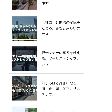
伊万…
【神奈川】開港の記憶を
たどる。みなとみらいの
サス…
観光マナーの摩擦を越え
る。ツーリストシップと
いう…
泊まるほど好きになる
街、香川県・琴平。サス
テナブ…