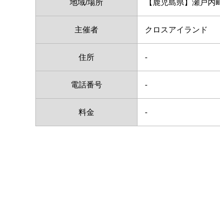
地域/場所
【鹿児島県】瀬戸内
主催者
クロスアイランド
住所
-
電話番号
-
料金
-