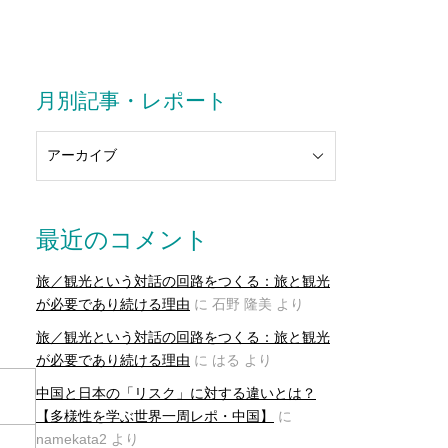
月別記事・レポート
最近のコメント
旅／観光という対話の回路をつくる：旅と観光
が必要であり続ける理由
に
石野 隆美
より
旅／観光という対話の回路をつくる：旅と観光
が必要であり続ける理由
に
はる
より
中国と日本の「リスク」に対する違いとは？
【多様性を学ぶ世界一周レポ・中国】
に
namekata2
より