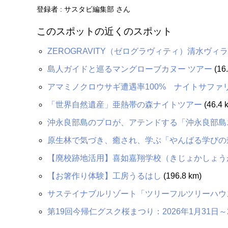
登録者 : サスタビ編集部 さん
このスポットの近くのスポット
ZEROGRAVITY（ゼログラヴィティ）清水ヴィラ
島人ガイドと巡るマングローブカヌー ツアー
(16.
アマミノクロウサギ遭遇率100% ナイトサファ
「世界自然遺産」亜熱帯の森ナイトツアー
(46.4 
沖永良部島のプロが、アテンドする「沖永良部島
原生林で気づき、癒され、学ぶ「やんばる学びの
【廃校跡地活用】喜如嘉翔学校（きじょかしょう
【お箸作り体験】工房うるはし
(196.8 km)
サステイナブルリゾート「ツリーフルツリーハウ
第19回今帰仁グスク桜まつり：2026年1月31日～