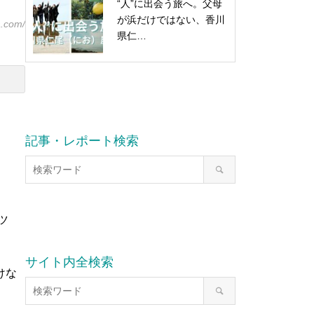
“人”に出会う旅へ。父母
が浜だけではない、香川
.com/
県仁…
記事・レポート検索
ツ
サイト内全検索
けな