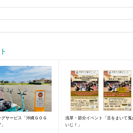
ト
ングサービス「沖縄ＧＯＧ
浅草・節分イベント「豆をまいて鬼
ア」
いじ！」