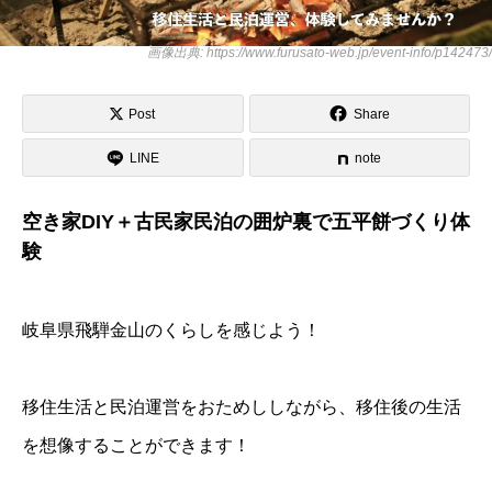
画像出典: https://www.furusato-web.jp/event-info/p142473/
Post
Share
LINE
note
空き家DIY＋古民家民泊の囲炉裏で五平餅づくり体
験
岐阜県飛騨金山のくらしを感じよう！
移住生活と民泊運営をおためししながら、移住後の生活
を想像することができます！