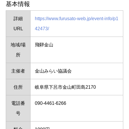
基本情報
詳細
https://www.furusato-web.jp/event-info/p1
URL
42473/
地域/場
飛騨金山
所
主催者
金山みらい協議会
住所
岐阜県下呂市金山町田島2170
電話番
090-4461-6266
号