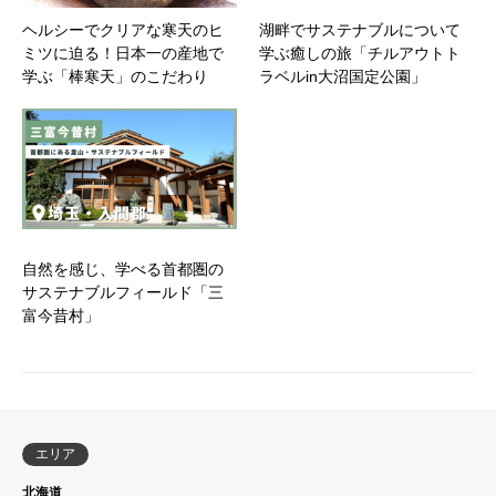
ヘルシーでクリアな寒天のヒ
湖畔でサステナブルについて
ミツに迫る！日本一の産地で
学ぶ癒しの旅「チルアウトト
学ぶ「棒寒天」のこだわり
ラベルin大沼国定公園」
自然を感じ、学べる首都圏の
サステナブルフィールド「三
富今昔村」
エリア
北海道