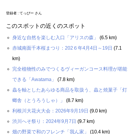
登録者 : てっぴー さん
このスポットの近くのスポット
身近な自然を楽しむ入口「アリスの森」
(6.5 km)
赤城南面千本桜まつり：202６年4月4日～19日
(7.1
km)
完全植物性のみでつくるヴィーガンコース料理が堪能
できる「Awatama」
(7.8 km)
蟲を軸としたあらゆる商品を取扱う、蟲と焼菓子「灯
螂舎（とうろうしゃ）」
(8.7 km)
利根川大花火大会：2026年9月19日
(9.0 km)
渋川へそ祭り：2024年9月7日
(9.7 km)
畑の野菜で和のフレンチ「我ん家」
(10.4 km)