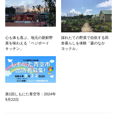
心も体も喜ぶ、地元の新鮮野
採れたての野菜で自炊する田
菜を味わえる「ベジボーイ
舎暮らしを体験「森のなか
キッチン」
ヨックル」
第1回しもにた青空市：2024年
9月22日