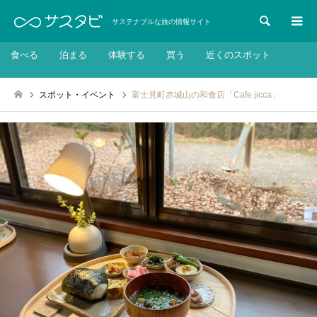
検索
サステナブルな旅の情報サイト
食べる
泊まる
体験する
買う
近くのスポット
スポット・イベント
富士見町赤城山の和食店「Cafe jicca」