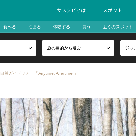
サスタビとは
スポット
食べる
泊まる
体験する
買う
近くのスポット
旅の目的から選ぶ
ジャ
イドツアー「Anytime, Ainutime!」