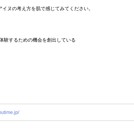
アイヌの考え方を肌で感じてみてください。
体験するための機会を創出している
nutime.jp/
】