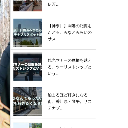
伊万…
【神奈川】開港の記憶を
たどる。みなとみらいの
サス…
観光マナーの摩擦を越え
る。ツーリストシップと
いう…
泊まるほど好きになる
街、香川県・琴平。サス
テナブ…