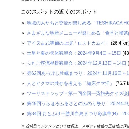
このスポットの近くのスポット
地域の人たちと交流が楽しめる「TESHIKAGA HOS
さまざまな地産メニューが楽しめる「食堂と喫茶pop
アイヌ古式舞踊の上演「ロストカムイ」
(26.4 km
土星と夏の天体観望会：2024年9月4日～15日
(48
ふたご座流星群観望会：2024年12月13日～14日
(
第62回あっけし牡蠣まつり：2024年11月16日～1
人とヒグマの共存を考える「知床クマ活」
(76.7 
ツーリストシップ・第一回全国一斉旅先クイズ会開催
第49回うらほろふるさとのみのり祭り：2024年9
第34回 おとふけ十勝川白鳥まつり彩凛華(R)：202
※ 投稿型コンテンツという性質上、スポット情報の正確性は保