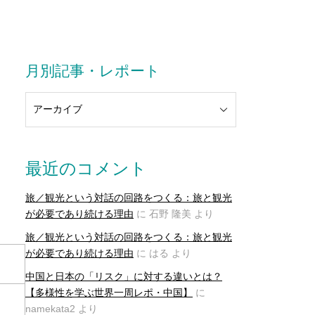
月別記事・レポート
最近のコメント
旅／観光という対話の回路をつくる：旅と観光
が必要であり続ける理由
に
石野 隆美
より
旅／観光という対話の回路をつくる：旅と観光
が必要であり続ける理由
に
はる
より
中国と日本の「リスク」に対する違いとは？
【多様性を学ぶ世界一周レポ・中国】
に
namekata2
より