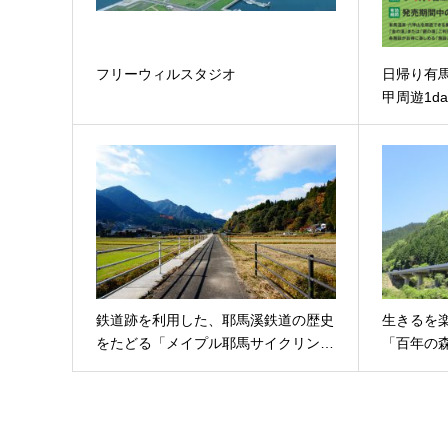
フリーウィルスタジオ
日帰り有
甲周遊1d
鉄道跡を利用した、耶馬溪鉄道の歴史
生きるを
をたどる「メイプル耶馬サイクリン…
「百年の