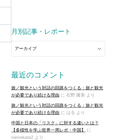
月別記事・レポート
最近のコメント
旅／観光という対話の回路をつくる：旅と観光
が必要であり続ける理由
に
石野 隆美
より
旅／観光という対話の回路をつくる：旅と観光
が必要であり続ける理由
に
はる
より
中国と日本の「リスク」に対する違いとは？
【多様性を学ぶ世界一周レポ・中国】
に
namekata2
より