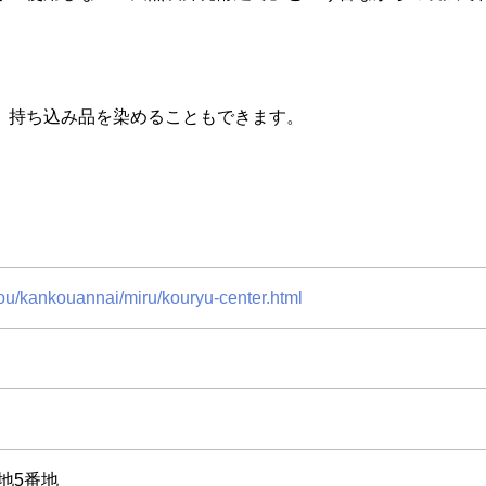
、持ち込み品を染めることもできます。
kou/kankouannai/miru/kouryu-center.html
地5番地