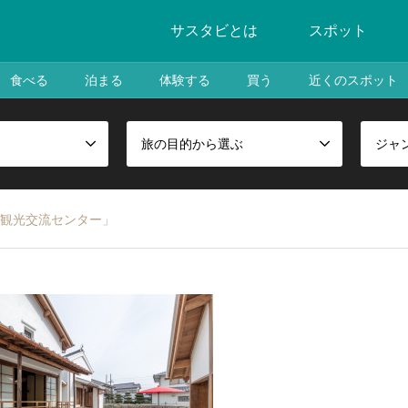
サスタビとは
スポット
食べる
泊まる
体験する
買う
近くのスポット
旅の目的から選ぶ
ジャ
観光交流センター」