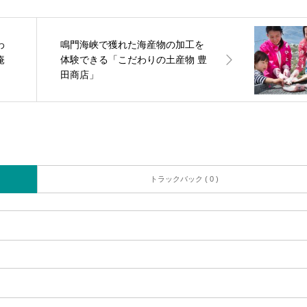
わ
鳴門海峡で獲れた海産物の加工を
庵
体験できる「こだわりの土産物 豊
田商店」
トラックバック ( 0 )