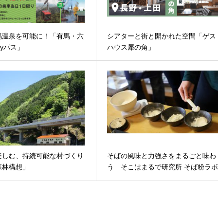
馬温泉を可能に！「有馬・六
シアターと街と開かれた空間「ゲス
ayパス」
ハウス犀の角」
楽しむ、持続可能な村づくり
そばの風味と力強さをまるごと味わ
森林構想」
う そこはまるで研究所 そば粉ラ