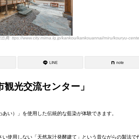
典: ttps://www.city.mima.lg.jp/kankou/kankouannai/miru/kouryu-cente
LINE
note
市観光交流センター」
わあい）」を使用した伝統的な藍染が体験できます。
さい使用しない「天然灰汁発酵建て」という昔ながらの製法で