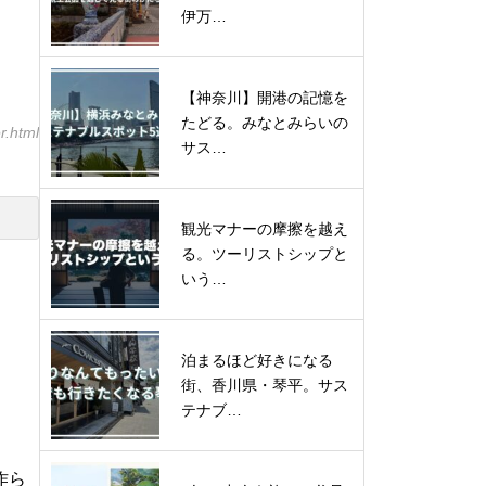
伊万…
【神奈川】開港の記憶を
たどる。みなとみらいの
r.html
サス…
観光マナーの摩擦を越え
る。ツーリストシップと
いう…
泊まるほど好きになる
街、香川県・琴平。サス
テナブ…
作ら