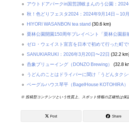
アウトドアパークin国営讃岐まんのう公園：2024年
秋！色どりフェスタ2024：2024年9月14日～10月
HIYORI WASANBON tea stand
(30.6 km)
栗林公園開園150周年プレイベント「栗林公園薪能」
ゼロ・ウェイスト宣言を日本で初めて行った町で
SANUKIARUKI：2026年3月20日〜22日
(32.2 km
呑象ブリューイング（DONZO Brewing）
(32.8 k
うどんのことはドライバーに聞け「うどんタクシ
ベーグルハウス琴平（BagelHouse KOTOHIRA）
※ 投稿型コンテンツという性質上、スポット情報の正確性は保
Post
Share