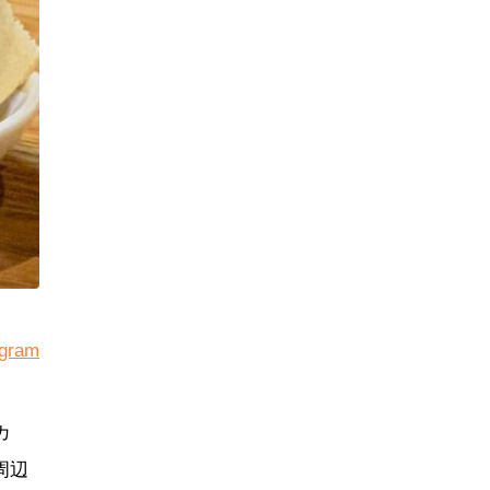
gram
カ
周辺