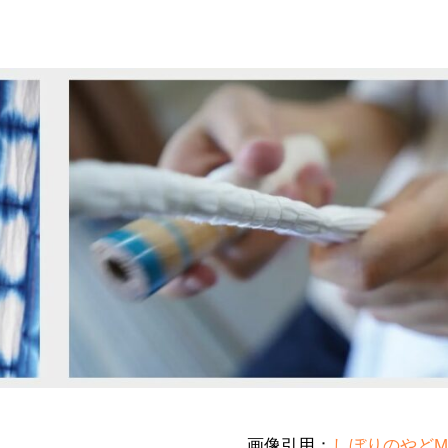
画像引用：
しぼりのやどM