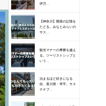
伊万…
【神奈川】開港の記憶を
たどる。みなとみらいの
サス…
観光マナーの摩擦を越え
る。ツーリストシップと
いう…
泊まるほど好きになる
街、香川県・琴平。サス
テナブ…