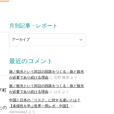
月別記事・レポート
最近のコメント
旅／観光という対話の回路をつくる：旅と観光
が必要であり続ける理由
に
石野 隆美
より
旅／観光という対話の回路をつくる：旅と観光
下町
が必要であり続ける理由
に
はる
より
中国と日本の「リスク」に対する違いとは？
【多様性を学ぶ世界一周レポ・中国】
に
たの
namekata2
より